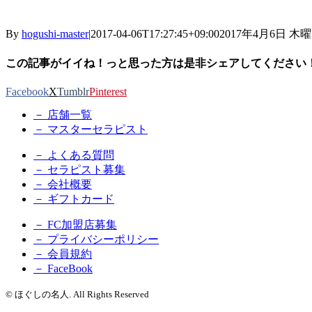
By
hogushi-master
|
2017-04-06T17:27:45+09:00
2017年4月6日 木
この記事がイイね！っと思った方は是非シェアしてください
Facebook
X
Tumblr
Pinterest
－ 店舗一覧
－ マスターセラピスト
－ よくある質問
－ セラピスト募集
－ 会社概要
－ ギフトカード
－ FC加盟店募集
－ プライバシーポリシー
－ 会員規約
－ FaceBook
© ほぐしの名人. All Rights Reserved