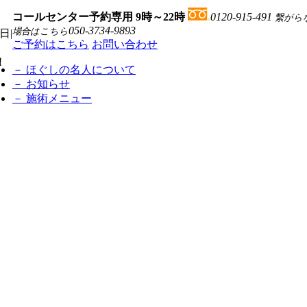
コールセンター予約専用 9時～22時
0120-915-491
繋がら
050-3734-9893
場合はこちら
曜日
|
ご予約はこちら
お問い合わせ
！
－ ほぐしの名人について
－ お知らせ
－ 施術メニュー