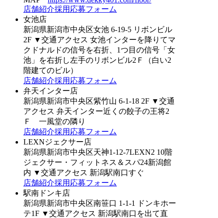
店舗紹介
採用応募フォーム
女池店
新潟県新潟市中央区女池 6-19-5 リボンビル
2F
▼交通アクセス
女池インターを降りてマ
クドナルドの信号を右折、1つ目の信号「女
池」を右折し左手のリボンビル2Ｆ（白い2
階建てのビル）
店舗紹介
採用応募フォーム
弁天インター店
新潟県新潟市中央区紫竹山 6-1-18 2F
▼交通
アクセス
弁天インター近くの餃子の王将2
Ｆ 一風堂の隣り
店舗紹介
採用応募フォーム
LEXNジェクサー店
新潟県新潟市中央区天神1-12-7LEXN2 10階
ジェクサー・フィットネス＆スパ24新潟館
内
▼交通アクセス
新潟駅南口すぐ
店舗紹介
採用応募フォーム
駅南ドンキ店
新潟県新潟市中央区南笹口 1-1-1 ドンキホー
テ1F
▼交通アクセス
新潟駅南口を出て直