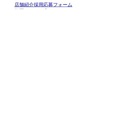
店舗紹介
採用応募フォーム
鶴岡インター店
山形県鶴岡市美咲町3-4
▼交通アクセス
店舗紹介
採用応募フォーム
検索画面に戻る
コールセンター予約専用 9時～22時
0120-915-
491
繋がらない
050-3734-9893
場合はこちら
ご予約はこちら
お問い合わせ
－ ほぐしの名人について
－ お知らせ
－ 施術メニュー
－ 店舗一覧
－ マスターセラピスト