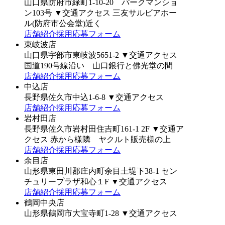
山口県防府市緑町1-10-20 パークマンショ
ン103号
▼交通アクセス
三友サルビアホー
ル(防府市公会堂)近く
店舗紹介
採用応募フォーム
東岐波店
山口県宇部市東岐波5651-2
▼交通アクセス
国道190号線沿い 山口銀行と佛光堂の間
店舗紹介
採用応募フォーム
中込店
長野県佐久市中込1-6-8
▼交通アクセス
店舗紹介
採用応募フォーム
岩村田店
長野県佐久市岩村田住吉町161-1 2F
▼交通ア
クセス
赤から様隣 ヤクルト販売様の上
店舗紹介
採用応募フォーム
余目店
山形県東田川郡庄内町余目土堤下38-1 セン
チュリープラザ和心１F
▼交通アクセス
店舗紹介
採用応募フォーム
鶴岡中央店
山形県鶴岡市大宝寺町1-28
▼交通アクセス