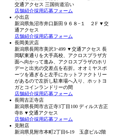
交通アクセス
三国街道沿い
店舗紹介
採用応募フォーム
小出店
新潟県魚沼市井口新田９６８−１ ２F
▼交
通アクセス
店舗紹介
採用応募フォーム
長岡美沢店
新潟県長岡市美沢3ｰ499
▼交通アクセス
長
岡駅東通りを大手高校、アクロスプラザ方
面へ向かって進み、アクロスプラザのホリ
デーと出光の交差点を右折。オオミヤスポ
ーツを過ぎると左手にカットファクトリー
があるので左折し駐車場へ入り、ホットヨ
ガとコインランドリーの間
店舗紹介
採用応募フォーム
長岡古正寺店
新潟県長岡市古正寺3丁目100 ディルス古正
寺B
▼交通アクセス
店舗紹介
採用応募フォーム
見附店
新潟県見附市本町2丁目6-19 玉彦ビル2階