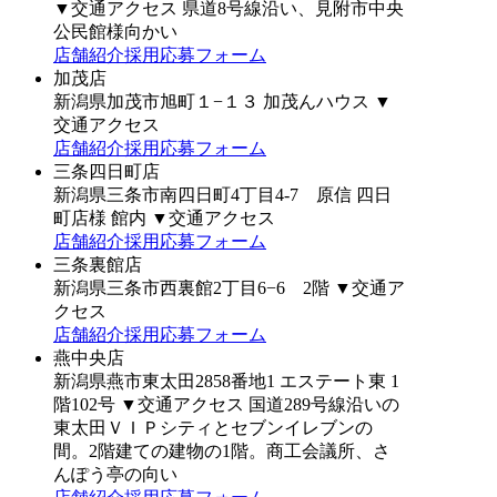
▼交通アクセス
県道8号線沿い、見附市中央
公民館様向かい
店舗紹介
採用応募フォーム
加茂店
新潟県加茂市旭町１−１３ 加茂んハウス
▼
交通アクセス
店舗紹介
採用応募フォーム
三条四日町店
新潟県三条市南四日町4丁目4-7 原信 四日
町店様 館内
▼交通アクセス
店舗紹介
採用応募フォーム
三条裏館店
新潟県三条市西裏館2丁目6−6 2階
▼交通ア
クセス
店舗紹介
採用応募フォーム
燕中央店
新潟県燕市東太田2858番地1 エステート東 1
階102号
▼交通アクセス
国道289号線沿いの
東太田ＶＩＰシティとセブンイレブンの
間。2階建ての建物の1階。商工会議所、さ
んぽう亭の向い