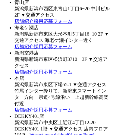
青山店
新潟県新潟市西区東青山1丁目6−20 中川ビル
2F
▼交通アクセス
店舗紹介
採用応募フォーム
海老ケ瀬店
新潟県新潟市東区大形本町5丁目16−10 2F
▼
交通アクセス
海老ケ瀬インター近く
店舗紹介
採用応募フォーム
新潟空港店
新潟県新潟市東区松浜町3710 3F
▼交通ア
クセス
店舗紹介
採用応募フォーム
本店
新潟県新潟市東区下場55-1
▼交通アクセス
竹尾インター降りて、新潟東スマートイン
ター方向 県道4号線沿い 上越新幹線高架
付近
店舗紹介
採用応募フォーム
DEKKY401店
新潟県新潟市中央区上近江4丁目12-20
DEKKY401 1階
▼交通アクセス
店内フロア
MAP
https://www.dekky401.com/floor/