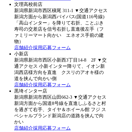
文理高校前店
新潟県新潟市西区槇尾 311-1
▼交通アクセス
新潟方面から新潟西バイパス(国道116号線)
「高山インター」を降りて右折、ことぶき
寿司の交差店を信号右折し直進後左手（フ
ァミリーマート向かい エネオス手前の建
物）
店舗紹介
採用応募フォーム
小新店
新潟県新潟市西区小新西3丁目14-8 2F
▼交
通アクセス
小新インター降りて、イオン新
潟西店様方向を直進 クスリのアオキ様の
道を挟んで向かい側
店舗紹介
採用応募フォーム
黒埼インター店
新潟県新潟市西区山田662-3
▼交通アクセス
新潟方面から国道8号線を直進しふるさと村
を過ぎて右手、タイヤ＆ホイール館 フジ ス
ペシャルブランド新潟店の道路を挟んで向
かい
店舗紹介
採用応募フォーム