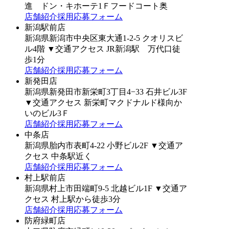
進 ドン・キホーテ1Ｆフードコート奥
店舗紹介
採用応募フォーム
新潟駅前店
新潟県新潟市中央区東大通1-2-5 クオリスビ
ル4階
▼交通アクセス
JR新潟駅 万代口徒
歩1分
店舗紹介
採用応募フォーム
新発田店
新潟県新発田市新栄町3丁目4−33 石井ビル3F
▼交通アクセス
新栄町マクドナルド様向か
いのビル3Ｆ
店舗紹介
採用応募フォーム
中条店
新潟県胎内市表町4-22 小野ビル2F
▼交通ア
クセス
中条駅近く
店舗紹介
採用応募フォーム
村上駅前店
新潟県村上市田端町9-5 北越ビル1F
▼交通ア
クセス
村上駅から徒歩3分
店舗紹介
採用応募フォーム
防府緑町店