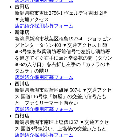
店舗紹介
採用応募フォーム
吉田店
新潟県燕市吉田2756-1 ヴェルディ吉田 2階
▼交通アクセス
店舗紹介
採用応募フォーム
新津店
新潟県新潟市秋葉区程島1927-4 ショッピン
グセンタータウン403
▼交通アクセス
国道
403号線を秋葉消防署前信号で左折し消防署
を過ぎてすぐ右手にauと幸楽苑の間（タウン
403の入り口）を右折し左手の「カメラのキ
タムラ」の隣り
店舗紹介
採用応募フォーム
西川店
新潟県新潟市西蒲区旗屋 507-1
▼交通アクセ
ス
国道116号線「旗屋」の交差点信号たも
と ファミリーマート向かい
店舗紹介
採用応募フォーム
白根店
新潟県新潟市南区上塩俵1257
▼交通アクセ
ス
国道8号線沿い。上塩俵の交差点たもと
店舗紹介
採用応募フォーム