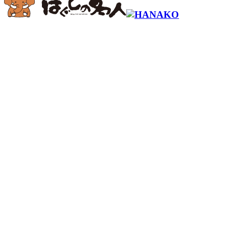
コールセンター予約専用 9時～22時
0120-915-
491
繋がらない
050-3734-9893
場合はこちら
ご予約はこちら
お問い合わせ
－ ほぐしの名人について
－ お知らせ
－ 施術メニュー
－ 店舗一覧
－ マスターセラピスト
－ よくある質問
－ セラピスト募集
－ 会社概要
－ ギフトカード
－ FC加盟店募集
－ プライバシーポリシー
－ 会員規約