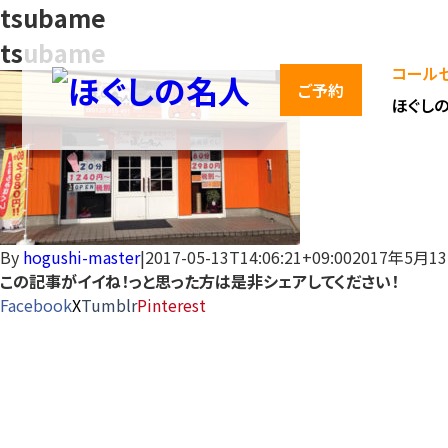
tsubame
tsubame
コールセ
ご予約
ほぐし
By
hogushi-master
|
2017-05-13T14:06:21+09:00
2017年5月1
この記事がイイね！っと思った方は是非シェアしてください！
Facebook
X
Tumblr
Pinterest