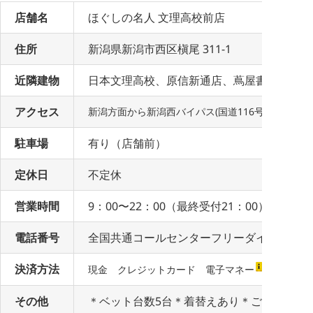
店舗名
ほぐしの名人 文理高校前店
住所
新潟県新潟市西区槇尾 311-1
近隣建物
日本文理高校、原信新通店、蔦屋書店新通店
アクセス
新潟方面から新潟西バイパス(国道116号線)「
駐車場
有り（店舗前）
定休日
不定休
営業時間
9：00〜22：00（最終受付21：00）
電話番号
全国共通コールセンターフリーダイヤル：0120-
決済方法
現金 クレジットカード
電子マネー
その他
＊ベット台数5台＊着替えあり＊ご予約に関