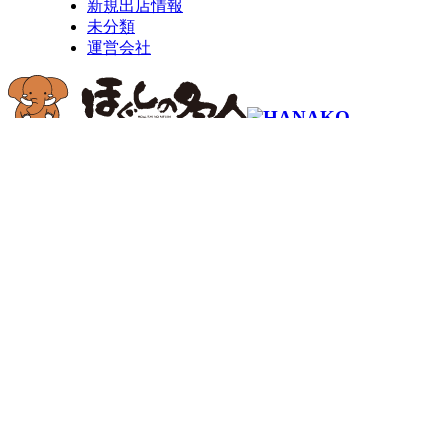
新規出店情報
未分類
運営会社
コールセンター予約専用 9時～22時
0120-915-
491
繋がらない
050-3734-9893
場合はこちら
ご予約はこちら
お問い合わせ
－ ほぐしの名人について
－ お知らせ
－ 施術メニュー
－ 店舗一覧
－ マスターセラピスト
－ よくある質問
－ セラピスト募集
－ 会社概要
－ ギフトカード