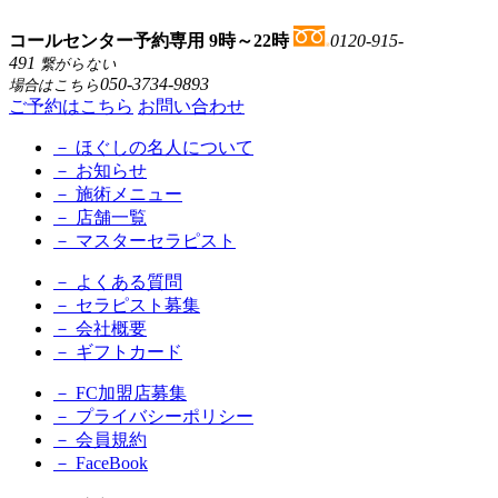
コールセンター予約専用 9時～22時
0120-915-
491
繋がらない
050-3734-9893
場合はこちら
ご予約はこちら
お問い合わせ
－ ほぐしの名人について
－ お知らせ
－ 施術メニュー
－ 店舗一覧
－ マスターセラピスト
－ よくある質問
－ セラピスト募集
－ 会社概要
－ ギフトカード
－ FC加盟店募集
－ プライバシーポリシー
－ 会員規約
－ FaceBook