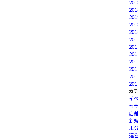
20
20
20
20
20
20
20
20
20
20
20
20
カ
イ
セラ
店
新
未
運