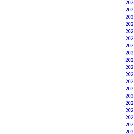
20
20
20
20
20
20
20
20
20
20
20
20
20
20
20
20
20
20
20