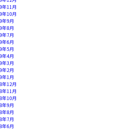
19年11月
19年10月
19年9月
19年8月
19年7月
19年6月
19年5月
19年4月
19年3月
19年2月
19年1月
18年12月
18年11月
18年10月
18年9月
18年8月
18年7月
18年6月