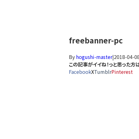
freebanner-pc
By
hogushi-master
|
2018-04-0
この記事がイイね！っと思った方
Facebook
X
Tumblr
Pinterest