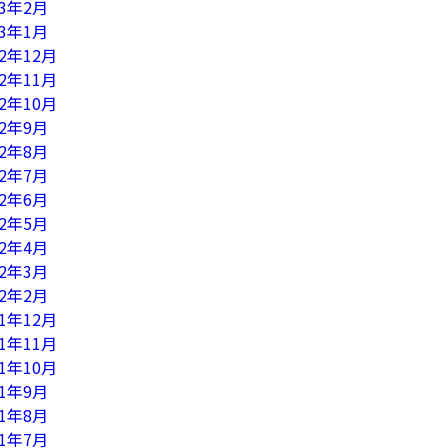
23年2月
23年1月
22年12月
22年11月
22年10月
22年9月
22年8月
22年7月
22年6月
22年5月
22年4月
22年3月
22年2月
21年12月
21年11月
21年10月
21年9月
21年8月
21年7月