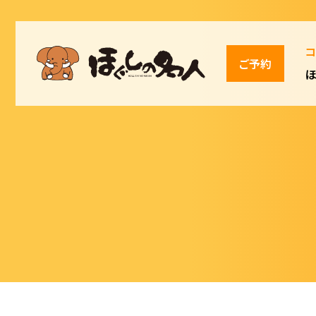
コ
ご予約