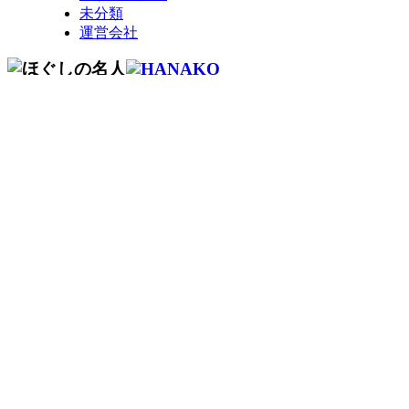
未分類
運営会社
コールセンター予約専用 9時～22時
0120-915-
491
繋がらない
050-3734-9893
場合はこちら
ご予約はこちら
お問い合わせ
－ ほぐしの名人について
－ お知らせ
－ 施術メニュー
－ 店舗一覧
－ マスターセラピスト
－ よくある質問
－ セラピスト募集
－ 会社概要
－ ギフトカード
－ FC加盟店募集