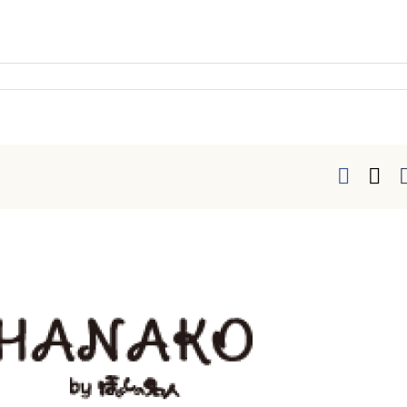
Faceb
X