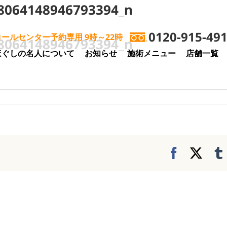
8064148946793394_n
0120-915-49
コールセンター予約専用 9時～22時
8064148946793394_n
ほぐしの名人について
お知らせ
施術メニュー
店舗一覧
Facebook
X