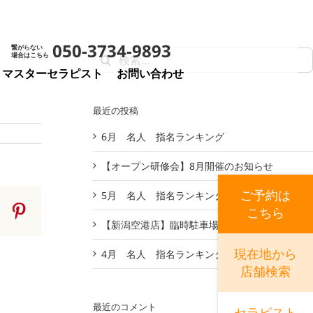
1
050-3734-9893
繋がらない
検
場合はこちら
索
マスターセラピスト
お問い合わせ
…
最近の投稿
6月 名人 指名ランキング
【オープン研修会】8月開催のお知らせ
ご予約は
5月 名人 指名ランキング
Tumblr
Pinterest
こちら
【新潟空港店】臨時駐車場のお知らせ
現在地から
4月 名人 指名ランキング
店舗検索
最近のコメント
セラピスト