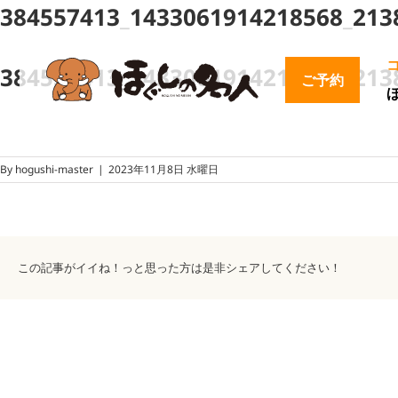
384557413_1433061914218568_213
384557413_1433061914218568_213
ご予約
By
hogushi-master
|
2023年11月8日 水曜日
この記事がイイね！っと思った方は是非シェアしてください！