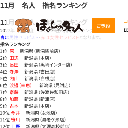
11月 名人 指名ランキング
11月 名人 指名ランキング
コ
ご予約
2022年 11月度 ほぐしの名人指名ランキングとなります。
青は男性セラピスト
・
赤は女性セラピスト
となります。
指名ランキング
1位
原
新潟県（新潟駅前店）
2位
田辺
新潟県（本店）
3位
長田
新潟県（黒埼インター店）
4位
寺澤
新潟県（吉田店)
5位
内山
新潟県（白根店）
6位
渡邊（幸恵）
新潟県（見附店）
7位
齋藤
新潟県（佐渡佐和田店）
8位
加藤
新潟県（新津店）
9位
古本
新潟県（本店）
10位
今井
新潟県（女池店）
11位
笹川
新潟県（海老ケ瀬店）
12位
上野
新潟県（文理高校前店）