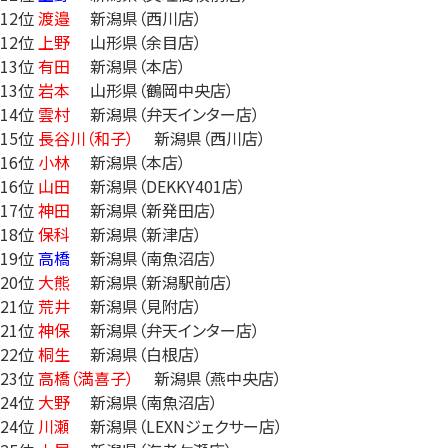
12位
渡邉
新潟県（西川店）
12位
上野
山形県（余目店）
13位
有田
新潟県（本店）
13位
岩本
山形県（鶴岡中央店）
14位
雲村
新潟県（弁天インター店）
15位
長谷川（和子）
新潟県（西川店）
16位
小林
新潟県（本店）
16位
山田
新潟県（DEKKY401店）
17位
神田
新潟県（新発田店）
18位
保科
新潟県（新津店）
19位
高橋
新潟県（南魚沼店）
20位
大熊
新潟県（新潟駅前店）
21位
荒井
新潟県（見附店）
21位
神保
新潟県（弁天インター店）
22位
桐生
新潟県（白根店）
23位
高橋（満喜子）
新潟県（燕中央店）
24位
大野
新潟県（南魚沼店）
24位
川瀬
新潟県（LEXNジェクサー店）