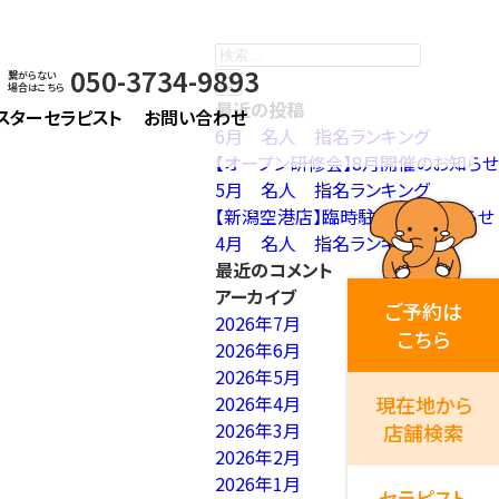
検
050-3734-9893
索
繋がらない
場合はこちら
…
最近の投稿
スターセラピスト
お問い合わせ
6月 名人 指名ランキング
【オープン研修会】8月開催のお知らせ
5月 名人 指名ランキング
【新潟空港店】臨時駐車場のお知らせ
4月 名人 指名ランキング
最近のコメント
アーカイブ
ご予約は
2026年7月
こちら
2026年6月
2026年5月
2026年4月
現在地から
2026年3月
店舗検索
2026年2月
2026年1月
セラピスト