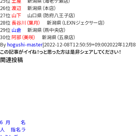
25位
土屋
新潟県（海老ケ瀬店）
26位
渡辺
新潟県（本店）
27位
山下
山口県（防府八王子店）
28位
長谷川（葉月）
新潟県（LEXNジェクサー店）
29位
山倉
新潟県（燕中央店）
30位
阿部（美咲）
新潟県（五泉店）
By
hogushi-master
|
2022-12-08T12:50:59+09:00
2022年12月
この記事がイイね！っと思った方は是非シェアしてください！
Facebook
X
Tumblr
Pinterest
関連投稿
6月 名
人 指名ラ