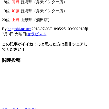
18位
高野
新潟県（弁天インター店）
19位
加藤
新潟県（弁天インター店）
20位
上野
山形県（酒田店）
By
hogushi-master
|
2018-07-03T18:05:25+09:00
2018年
7月3日 火曜日
|
セラピスト
|
この記事がイイね！っと思った方は是非シェアし
てください！
Facebook
X
Tumblr
Pinterest
関連投稿