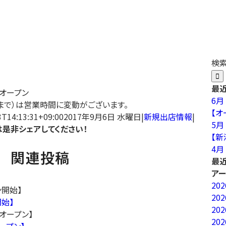
検索
最
レオープン
6
まで）は営業時間に変動がございます。
【オ
3T14:13:31+09:00
2017年9月6日 水曜日
|
新規出店情報
|
5
は是非シェアしてください！
【
4
関連投稿
最
ア
20
20
始】
20
20