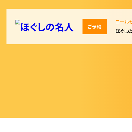
コールセ
ご予約
ほぐし