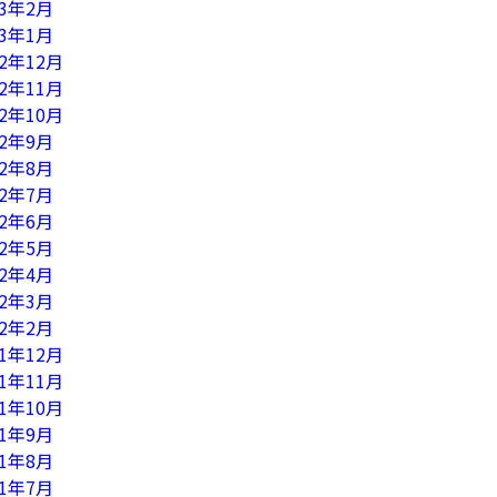
23年2月
23年1月
22年12月
22年11月
22年10月
22年9月
22年8月
22年7月
22年6月
22年5月
22年4月
22年3月
22年2月
21年12月
21年11月
21年10月
21年9月
21年8月
21年7月