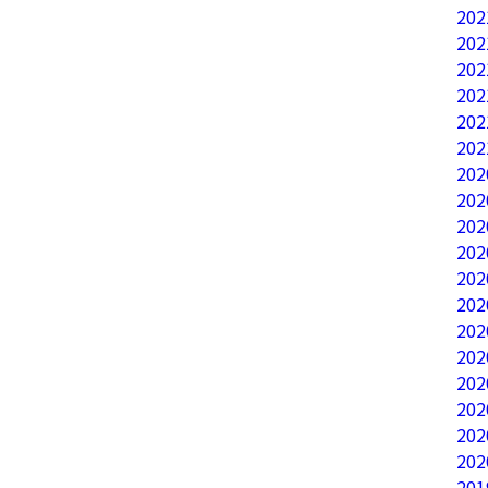
20
20
20
20
20
20
20
20
20
20
20
20
20
20
20
20
20
20
20