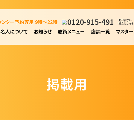
0120-915-491
ンター予約専用 9時～22時
繋がらない
場合はこちら
の名人について
お知らせ
施術メニュー
店舗一覧
マスター
掲載用