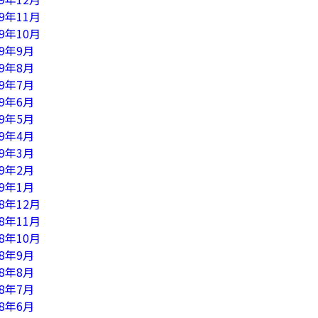
19年11月
19年10月
19年9月
19年8月
19年7月
19年6月
19年5月
19年4月
19年3月
19年2月
19年1月
18年12月
18年11月
18年10月
18年9月
18年8月
18年7月
18年6月