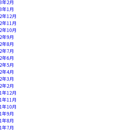
23年2月
23年1月
22年12月
22年11月
22年10月
22年9月
22年8月
22年7月
22年6月
22年5月
22年4月
22年3月
22年2月
21年12月
21年11月
21年10月
21年9月
21年8月
21年7月