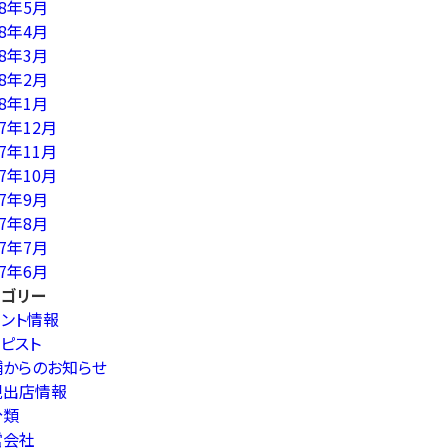
18年5月
18年4月
18年3月
18年2月
18年1月
17年12月
17年11月
17年10月
17年9月
17年8月
17年7月
17年6月
テゴリー
ベント情報
ピスト
舗からのお知らせ
規出店情報
分類
営会社