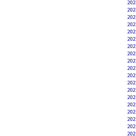
20
20
20
20
20
20
20
20
20
20
20
20
20
20
20
20
20
20
20