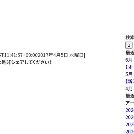
検索
最
5T11:41:57+09:00
2017年4月5日 水曜日
|
6
は是非シェアしてください！
【オ
5
【
4
最
ア
20
20
20
20